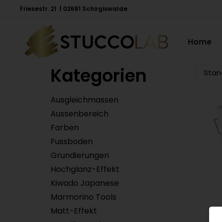
Friesestr. 21 | 02681 Schirgiswalde
Home
Kategorien
Ausgleichmassen
Aussenbereich
Farben
Fussboden
Grundierungen
Hochglanz-Effekt
Kiwado Japanese
Marmorino Tools
Matt-Effekt