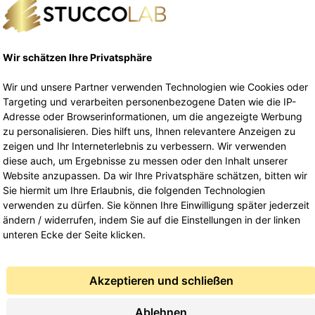
sgleichsmasse 1000
Ausgleichsmasse 
00
€
–
149,00
€
89,00
€
–
149,00
€
inkl. 19%
MwSt.
MwSt.
Wir schätzen Ihre Privatsphäre
inkl. MwSt.
inkl. MwSt.
Lieferung Kostenfrei
Lieferung Kostenfrei
Wir und unsere Partner verwenden Technologien wie Cookies oder
Targeting und verarbeiten personenbezogene Daten wie die IP-
Adresse oder Browserinformationen, um die angezeigte Werbung
Ausführung wählen
Ausführung wählen
zu personalisieren. Dies hilft uns, Ihnen relevantere Anzeigen zu
zeigen und Ihr Interneterlebnis zu verbessern. Wir verwenden
diese auch, um Ergebnisse zu messen oder den Inhalt unserer
Website anzupassen. Da wir Ihre Privatsphäre schätzen, bitten wir
Sie hiermit um Ihre Erlaubnis, die folgenden Technologien
verwenden zu dürfen. Sie können Ihre Einwilligung später jederzeit
ändern / widerrufen, indem Sie auf die Einstellungen in der linken
unteren Ecke der Seite klicken.
Akzeptieren und schließen
Ablehnen