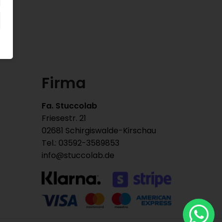
Firma
Fa. Stuccolab
Friesestr. 21
02681 Schirgiswalde-Kirschau
Tel.: 03592-3589853
info@stuccolab.de