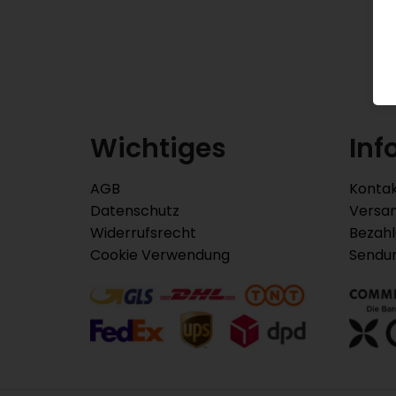
Wichtiges
Inf
AGB
Konta
Datenschutz
Versa
Widerrufsrecht
Bezah
Cookie Verwendung
Sendu