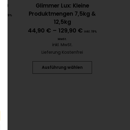
500
Glimmer Lux: Kleine
Produktmengen 7,5kg &
inkl. 19%
12,5kg
44,90
€
–
129,90
€
inkl. 19%
MwSt.
inkl. MwSt.
Lieferung Kostenfrei
Ausführung wählen