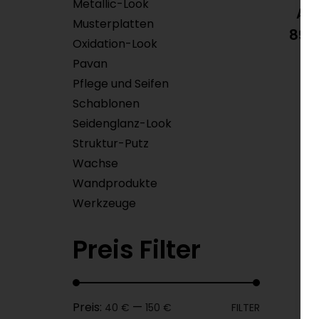
Metallic-Look
Au
Musterplatten
89,
Oxidation-Look
Pavan
Pflege und Seifen
Schablonen
Seidenglanz-Look
Struktur-Putz
Wachse
Wandprodukte
Werkzeuge
Preis Filter
Preis:
—
40 €
150 €
FILTER