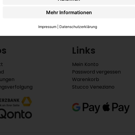
Mehr Informationen
Impressum
|
Datenschutzerklärung
os
Links
kt
Mein Konto
nd
Password vergessen
lungen
Warenkorb
ngsverfolgung
Stucco Veneziano