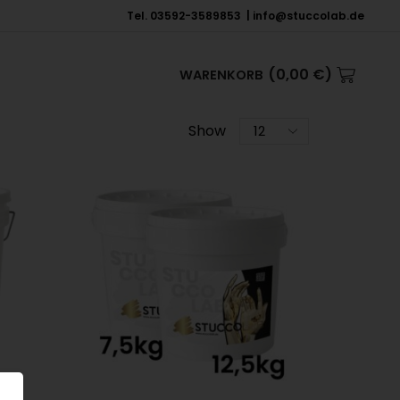
Tel. 03592-3589853 | info@stuccolab.de
(
0,00
€
)
WARENKORB
Show