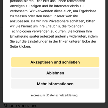
personalisieren. Dies hilft uns, Ihnen relevantere
Infos
Anzeigen zu zeigen und Ihr Interneterlebnis zu
verbessern. Wir verwenden diese auch, um Ergebnisse
zu messen oder den Inhalt unserer Website
Kontakt
anzupassen. Da wir Ihre Privatsphäre schätzen, bitten
Versand
wir Sie hiermit um Ihre Erlaubnis, die folgenden
Bezahlungen
Technologien verwenden zu dürfen. Sie können Ihre
Einwilligung später jederzeit ändern / widerrufen, indem
Sendungsverfolgung
Sie auf die Einstellungen in der linken unteren Ecke der
Seite klicken.
Akzeptieren und schließen
Links
Ablehnen
Mehr Informationen
Mein Konto
Password vergessen
Impressum
|
Datenschutzerklärung
Warenkorb
Stucco Veneziano