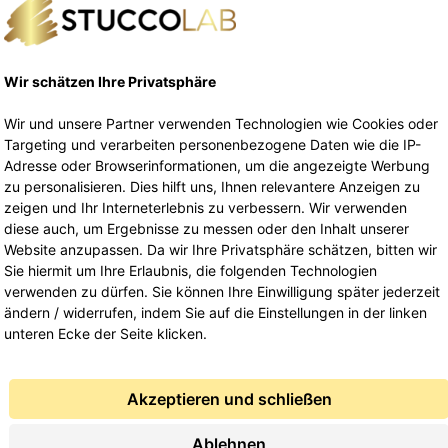
Musterservice
89,90
€
inkl. 19% MwSt.
inkl. MwSt.
Wir schätzen Ihre Privatsphäre
Lieferung Kostenfrei
Wir und unsere Partner verwenden Technologien wie Cookies oder
Targeting und verarbeiten personenbezogene Daten wie die IP-
Ausführung wählen
Adresse oder Browserinformationen, um die angezeigte Werbung
zu personalisieren. Dies hilft uns, Ihnen relevantere Anzeigen zu
zeigen und Ihr Interneterlebnis zu verbessern. Wir verwenden
diese auch, um Ergebnisse zu messen oder den Inhalt unserer
Website anzupassen. Da wir Ihre Privatsphäre schätzen, bitten wir
Sie hiermit um Ihre Erlaubnis, die folgenden Technologien
verwenden zu dürfen. Sie können Ihre Einwilligung später jederzeit
ändern / widerrufen, indem Sie auf die Einstellungen in der linken
unteren Ecke der Seite klicken.
Akzeptieren und schließen
Ablehnen