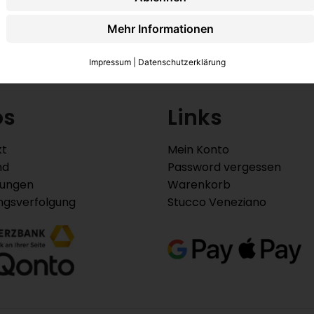
Mehr Informationen
Impressum
|
Datenschutzerklärung
os
Links
kt
Mein Konto
nd
Password vergessen
lungen
Warenkorb
ngsverfolgung
Stucco Veneziano