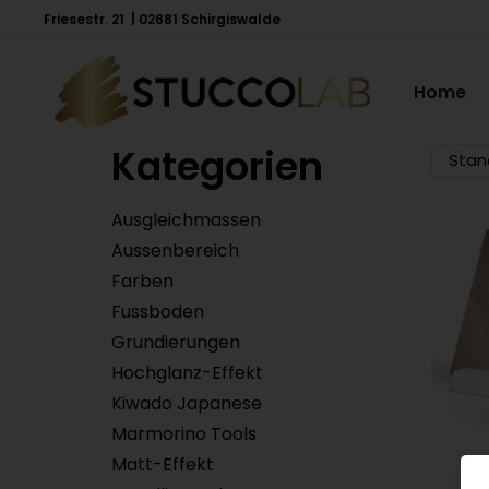
Friesestr. 21 | 02681 Schirgiswalde
Home
Kategorien
Ausgleichmassen
Aussenbereich
Farben
Fussboden
Grundierungen
Hochglanz-Effekt
Kiwado Japanese
Marmorino Tools
Matt-Effekt