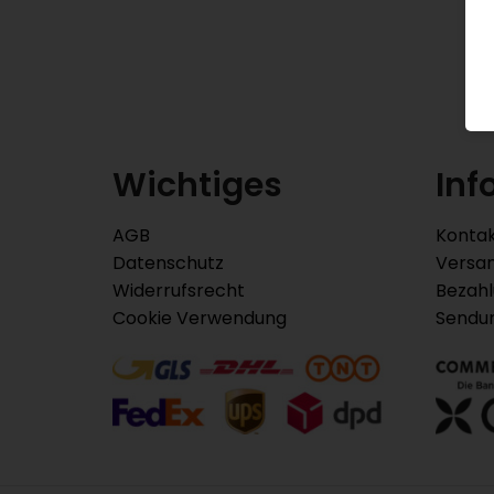
Wichtiges
Inf
AGB
Konta
Datenschutz
Versa
Widerrufsrecht
Bezah
Cookie Verwendung
Sendu