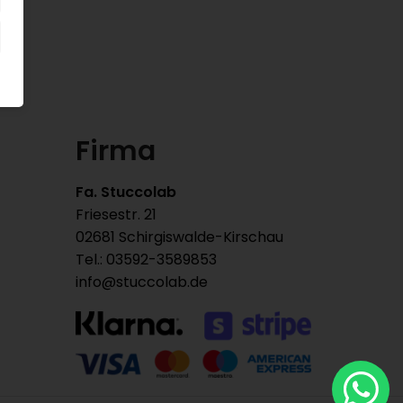
Firma
Fa. Stuccolab
Friesestr. 21
02681 Schirgiswalde-Kirschau
Tel.: 03592-3589853
info@stuccolab.de