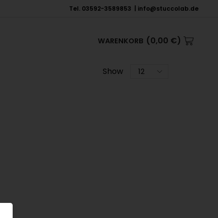
Tel. 03592-3589853 | info@stuccolab.de
(
0,00
€
)
WARENKORB
Show