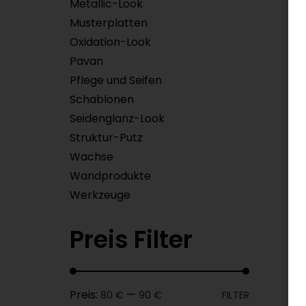
Metallic-Look
Musterplatten
Oxidation-Look
Pavan
Pflege und Seifen
Schablonen
Seidenglanz-Look
Struktur-Putz
Wachse
Wandprodukte
Werkzeuge
Preis Filter
Preis:
—
80 €
90 €
FILTER