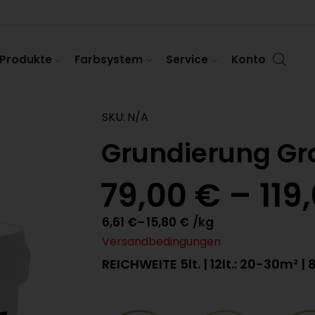
Produkte
Farbsystem
Service
Konto
SKU:
N/A
Grundierung Gr
79,00
€
–
119
6,61
€
–
15,80
€
/kg
Versandbedingungen
REICHWEITE 5lt. | 12lt.: 20-30m² 