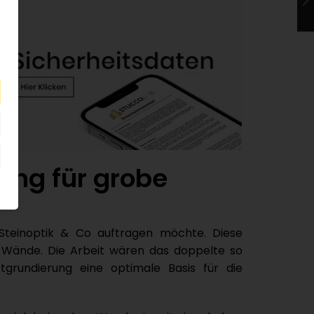
ung für grobe
Steinoptik & Co auftragen möchte. Diese
re Wände. Die Arbeit wären das doppelte so
tgrundierung eine optimale Basis für die