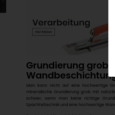
Grundierung grob –
Wandbeschichtun
Man kann nicht auf eine hochwertige Gr
mineralische Grundierung grob mit natürli
schwer, wenn man keine richtige Grundie
Spachteltechnik und eine hochwertige Wan