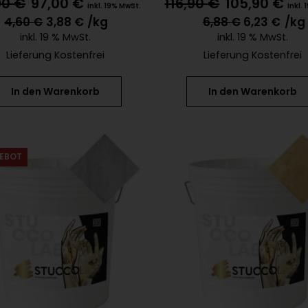
90
€
97,00
€
116,90
€
105,90
€
inkl. 19% MwSt.
inkl.
4,60
€
3,88
€
/kg
6,88
€
6,23
€
/kg
inkl. 19 % MwSt.
inkl. 19 % MwSt.
Lieferung Kostenfrei
Lieferung Kostenfrei
In den Warenkorb
In den Warenkorb
EBOT