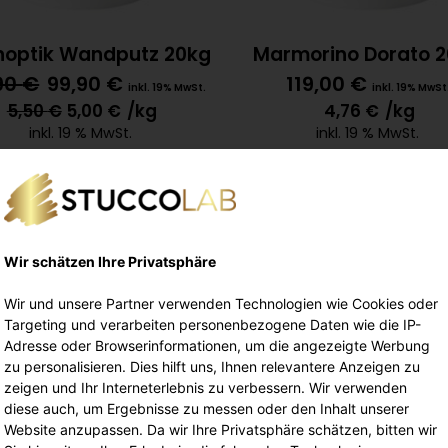
noptik Wandputz 20kg
Marmorino Dorato 
90
€
99,90
€
119,00
€
inkl. 19% MwSt.
inkl. 19% MwSt
5,50
€
5,00
€
/kg
4,76
€
/kg
inkl. 19 % MwSt.
inkl. 19 % MwSt.
Lieferung Kostenfrei
Lieferung Kostenfrei
In den Warenkorb
In den Warenkorb
Wir schätzen Ihre Privatsphäre
Wir und unsere Partner verwenden Technologien wie Cookies oder
Targeting und verarbeiten personenbezogene Daten wie die IP-
Adresse oder Browserinformationen, um die angezeigte Werbung
zu personalisieren. Dies hilft uns, Ihnen relevantere Anzeigen zu
zeigen und Ihr Interneterlebnis zu verbessern. Wir verwenden
diese auch, um Ergebnisse zu messen oder den Inhalt unserer
Website anzupassen. Da wir Ihre Privatsphäre schätzen, bitten wir