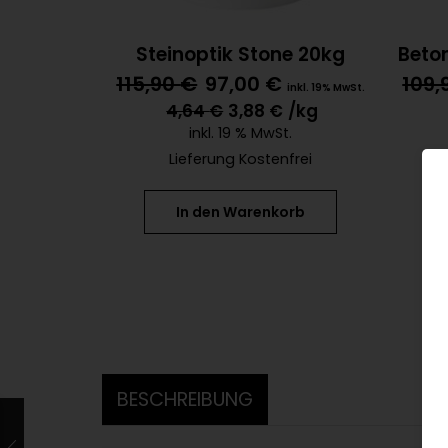
Steinoptik Stone 20kg
Beto
115,90
€
97,00
€
109,
inkl. 19% MwSt.
4,64
€
3,88
€
/kg
inkl. 19 % MwSt.
Lieferung Kostenfrei
In den Warenkorb
BESCHREIBUNG