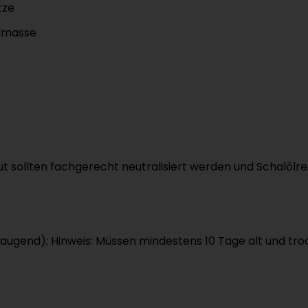
tze
lmasse
aut sollten fachgerecht neutralisiert werden und Schalö
saugend); Hinweis: Müssen mindestens 10 Tage alt und tro