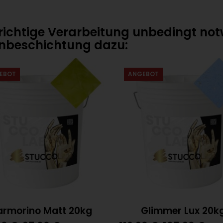
Menge
e richtige Verarbeitung unbedingt n
nbeschichtung dazu:
EBOT
ANGEBOT
rmorino Matt 20kg
Glimmer Lux 20k