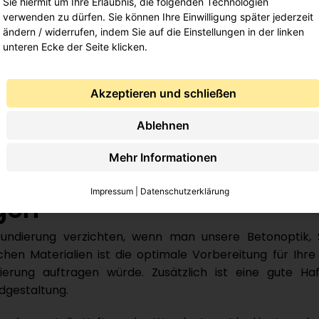
Sie hiermit um Ihre Erlaubnis, die folgenden Technologien
verwenden zu dürfen. Sie können Ihre Einwilligung später jederzeit
ändern / widerrufen, indem Sie auf die Einstellungen in der linken
unteren Ecke der Seite klicken.
Akzeptieren und schließen
Ablehnen
Mehr Informationen
 Die richtige Vorbehandl
Impressum
|
Datenschutzerklärung
gen
undierung verzichten, wenn man unsere Betonoptik, 
chen Materialien ist die optimale Vorbereitung für Ih
rung auftragen würde. Zusätzlich ist eine gute Haf
dgestaltung.