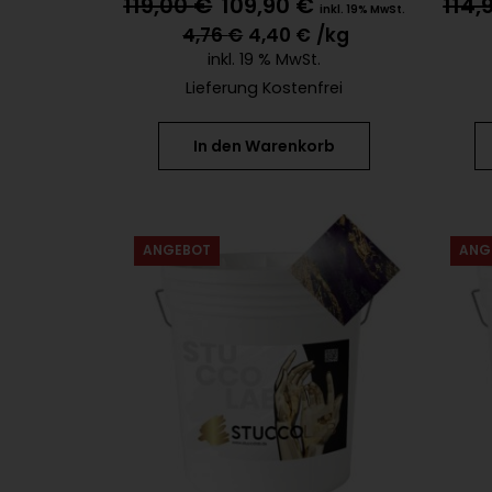
119,00
€
109,90
€
114,
inkl. 19% MwSt.
4,76
€
4,40
€
/kg
inkl. 19 % MwSt.
Lieferung Kostenfrei
In den Warenkorb
ANGEBOT
ANG