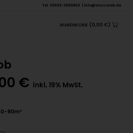
Tel. 03592-3589853 | info@stuccolab.de
(
0,00
€
)
WARENKORB
ob
,00
€
inkl. 19% MwSt.
| 80-90m²