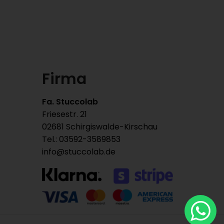
Firma
Fa. Stuccolab
Friesestr. 21
02681 Schirgiswalde-Kirschau
Tel.: 03592-3589853
info@stuccolab.de