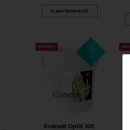
In den Warenkorb
ANGEBOT
ANG
Krokodil Optik 10lt.