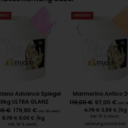
EBOT
ANGEBOT
ziano Advance Spiegel
Marmorino Antico 
20kg ULTRA GLANZ
119,00
€
97,00
€
inkl. 
00
€
179,90
€
4,76
€
3,88
€
/kg
inkl. 19% MwSt.
inkl. 19 % MwSt.
9,78
€
8,00
€
/kg
Lieferung Kostenfrei
inkl. 19 % MwSt.