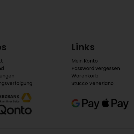
os
Links
kt
Mein Konto
nd
Password vergessen
lungen
Warenkorb
ngsverfolgung
Stucco Veneziano