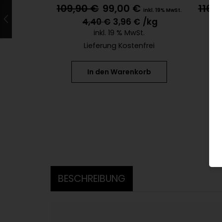
109,90
€
99,00
€
116,
inkl. 19% MwSt.
4,40
€
3,96
€
/kg
inkl. 19 % MwSt.
Lieferung Kostenfrei
In den Warenkorb
BESCHREIBUNG