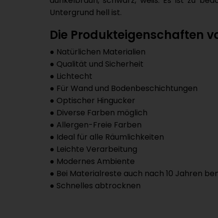
dunkelbraun, schwarz, weiß. Es ist zu be
Untergrund hell ist.
Die Produkteigenschaften v
● Natürlichen Materialien
● Qualität und Sicherheit
● Lichtecht
● Für Wand und Bodenbeschichtungen
● Optischer Hingucker
● Diverse Farben möglich
● Allergen-Freie Farben
● Ideal für alle Räumlichkeiten
● Leichte Verarbeitung
● Modernes Ambiente
● Bei Materialreste auch nach 10 Jahren be
● Schnelles abtrocknen