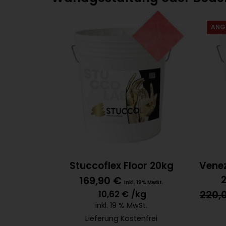
ANG
Stuccoflex Floor 20kg
Vene
169,90
€
inkl. 19% MwSt.
220,
10,62
€
/kg
inkl. 19 % MwSt.
Lieferung Kostenfrei