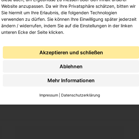
Hochglanz 20kg
90
€
105,90
€
Website anzupassen. Da wir Ihre Privatsphäre schätzen, bitten wir
inkl. 19% MwSt.
109,90
€
99,70
€
Sie hiermit um Ihre Erlaubnis, die folgenden Technologien
6,88
€
6,23
€
/kg
inkl. 
verwenden zu dürfen. Sie können Ihre Einwilligung später jederzeit
inkl. 19 % MwSt.
5,50
€
4,99
€
/kg
ändern / widerrufen, indem Sie auf die Einstellungen in der linken
Lieferung Kostenfrei
inkl. 19 % MwSt.
unteren Ecke der Seite klicken.
Lieferung Kostenfrei
In den Warenkorb
Akzeptieren und schließen
In den Warenkorb
Ablehnen
Mehr Informationen
Impressum
|
Datenschutzerklärung