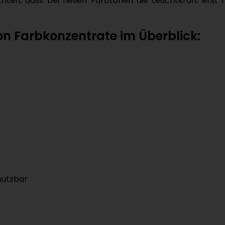
achten, dass bei hellen Farbtönen die Leuchtkraft erst
on Farbkonzentrate im Überblick:
nutzbar