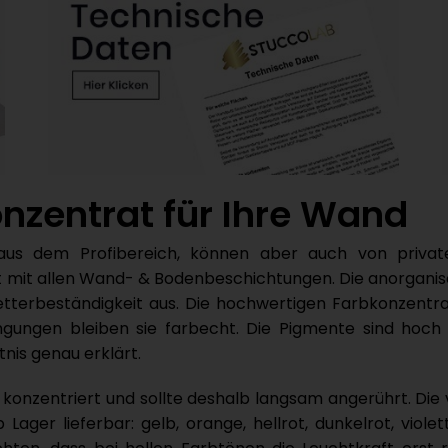
onzentrat für Ihre Wand
e aus dem Profibereich, können aber auch von priva
t mit allen Wand- & Bodenbeschichtungen. Die anorganisc
etterbeständigkeit aus. Die hochwertigen Farbkonzentr
ungen bleiben sie farbecht. Die Pigmente sind hoch k
nis genau erklärt.
hr konzentriert und sollte deshalb langsam angerührt. Di
ger lieferbar: gelb, orange, hellrot, dunkelrot, violett,