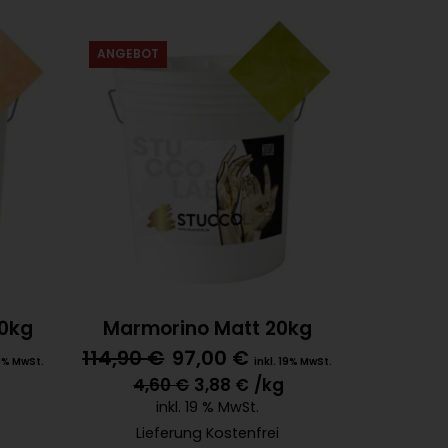
ANGEBOT
20kg
Marmorino Matt 20kg
114,90
€
97,00
€
19% MwSt.
inkl. 19% MwSt.
4,60
€
3,88
€
/kg
inkl. 19 % MwSt.
Lieferung Kostenfrei