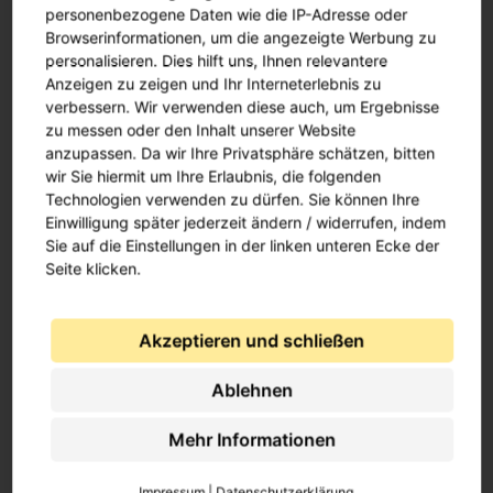
können wir Ihnen auch in diesem Fall weiterhelfen.
personenbezogene Daten wie die IP-Adresse oder
Browserinformationen, um die angezeigte Werbung zu
Datenschutz ist uns
personalisieren. Dies hilft uns, Ihnen relevantere
Anzeigen zu zeigen und Ihr Interneterlebnis zu
wichtig!
verbessern. Wir verwenden diese auch, um Ergebnisse
zu messen oder den Inhalt unserer Website
Wir antworten Ihnen per WhatsApp kurz, schnell und
anzupassen. Da wir Ihre Privatsphäre schätzen, bitten
stimmig. Wir werden diesen Service allerdings nicht
wir Sie hiermit um Ihre Erlaubnis, die folgenden
nutzen, um Ihnen Werbung zuzusenden. Ihr Dialog mit
Technologien verwenden zu dürfen. Sie können Ihre
uns geht so weit, wie Sie ihn wünschen. Sind alle Ihre
Einwilligung später jederzeit ändern / widerrufen, indem
Sie auf die Einstellungen in der linken unteren Ecke der
Fragen beantwortet, dann werden wir Ihre
Seite klicken.
Rufnummer nicht weiter für Marketingzwecke
nutzen und diese auch nicht weitergeben.
Akzeptieren und schließen
WhatsApp und
Alternativen
Ablehnen
Wir stehen Ihnen auf unterschiedlichen Wegen für
Mehr Informationen
Ihre Fragen und Wünsche zur Verfügung. Ob Sie uns
Impressum
|
Datenschutzerklärung