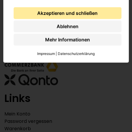
Infos
Akzeptieren und schließen
Ablehnen
Kontakt
Versand
Mehr Informationen
Bezahlungen
Sendungsverfolgung
Impressum
|
Datenschutzerklärung
Links
Mein Konto
Password vergessen
Warenkorb